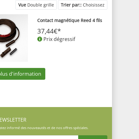
Vue
Double grille
Trier par::
Choisissez
Contact magnétique Reed 4 fils
37,44€*
Prix dégressif
plus d'information
EWSLETTER
stez informé des nouveautés et de nos offres spéciales.