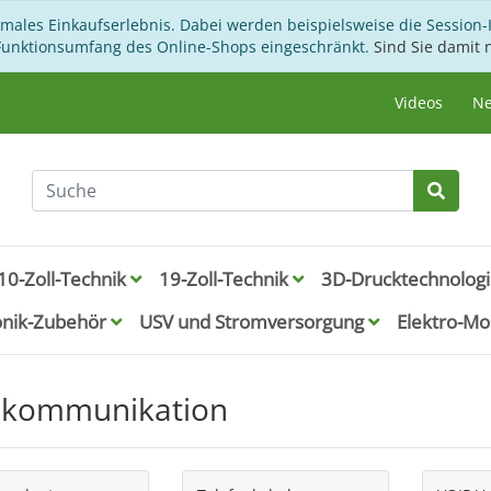
imales Einkaufserlebnis. Dabei werden beispielsweise die Session-
 Funktionsumfang des Online-Shops eingeschränkt.
Sind Sie damit n
Videos
Ne
10-Zoll-Technik
19-Zoll-Technik
3D-Drucktechnolog
onik-Zubehör
USV und Stromversorgung
Elektro-Mob
ekommunikation