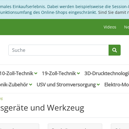
imales Einkaufserlebnis. Dabei werden beispielsweise die Session-
 Funktionsumfang des Online-Shops eingeschränkt.
Sind Sie damit n
Videos
Ne
10-Zoll-Technik
19-Zoll-Technik
3D-Drucktechnolog
onik-Zubehör
USV und Stromversorgung
Elektro-Mob
ug
sgeräte und Werkzeug