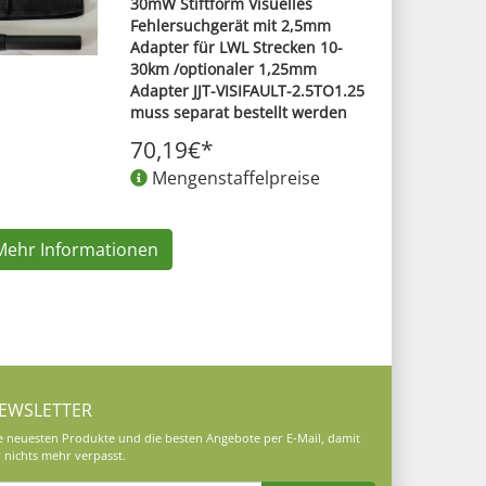
30mW Stiftform Visuelles
Fehlersuchgerät mit 2,5mm
Adapter für LWL Strecken 10-
30km /optionaler 1,25mm
Adapter JJT-VISIFAULT-2.5TO1.25
muss separat bestellt werden
70,19€*
Mengenstaffelpreise
Mehr Informationen
EWSLETTER
e neuesten Produkte und die besten Angebote per E-Mail, damit
r nichts mehr verpasst.