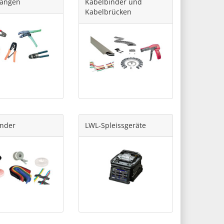
zangen
Kabelbinder und
Kabelbrücken
änder
LWL-Spleissgeräte