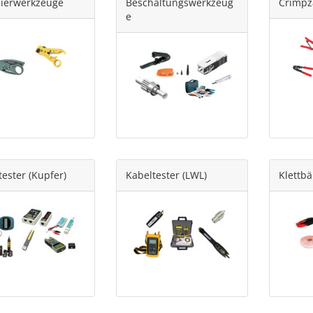
lierwerkzeuge
Beschaltungswerkzeug
Crimp
e
tester (Kupfer)
Kabeltester (LWL)
Klettb