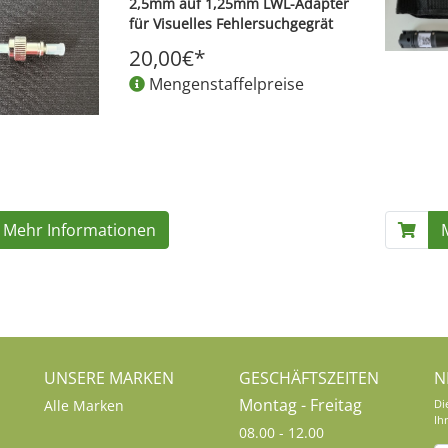
2,5mm auf 1,25mm LWL-Adapter
für Visuelles Fehlersuchgegrät
20,00€*
Mengenstaffelpreise
Mehr Informationen
UNSERE MARKEN
GESCHÄFTSZEITEN
N
Montag - Freitag
Alle Marken
Di
Ih
08.00 - 12.00