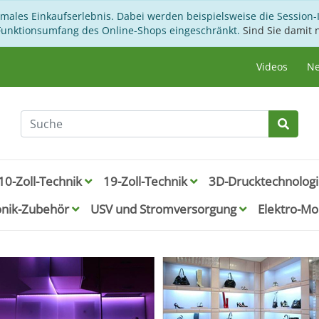
imales Einkaufserlebnis. Dabei werden beispielsweise die Session-
 Funktionsumfang des Online-Shops eingeschränkt.
Sind Sie damit n
Videos
Ne
10-Zoll-Technik
19-Zoll-Technik
3D-Drucktechnolog
onik-Zubehör
USV und Stromversorgung
Elektro-Mob