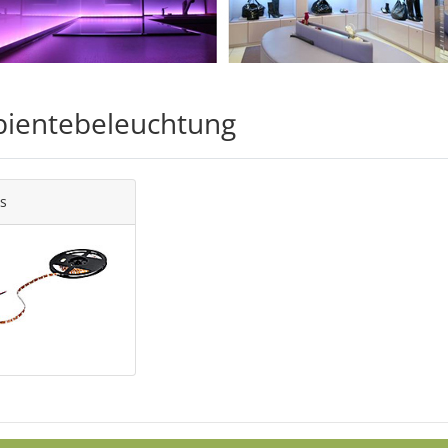
ientebeleuchtung
es